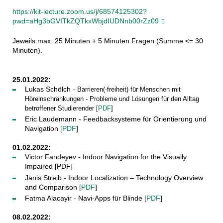
https://kit-lecture.zoom.us/j/68574125302?
pwd=aHg3bGVITkZQTkxWbjdIUDNnb00rZz09
Jeweils max. 25 Minuten + 5 Minuten Fragen (Summe <= 30
Minuten).
25.01.2022:
Lukas Schölch -
Barrieren(-freiheit) für Menschen mit
Höreinschränkungen -
Probleme und Lösungen für den Alltag
betroffener Studierender [
PDF
]
Eric Laudemann - Feedbacksysteme für Orientierung und
Navigation [
PDF
]
01.02.2022:
Victor Fandeyev - Indoor Navigation for the Visually
Impaired [PDF]
Janis Streib - Indoor Localization – Technology Overview
and Comparison [
PDF
]
Fatma Alacayir - Navi-Apps für Blinde [
PDF
]
08.02.2022: