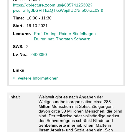
https://kit-lecture.zoom.us/j/68574125302?
pwd=aHg3bGVITkZQTkxWbjdIUDNnb00rZz09
Time:
10:00 - 11:30
Start:
19.10.2021
Lecturer:
Prof. Dr.-Ing. Rainer Stiefelhagen
Dr. rer. nat. Thorsten Schwarz
SWS:
2
Lv-No.:
2400090
Links
weitere Informationen
Inhalt
Weltweit gibt es nach Angaben der
Weltgesundheitsorganisation circa 285
Million Menschen mit Sehschädigungen,
davon circa 39 Millionen Menschen, die blind
sind. Der teilweise oder vollständige Verlust
des Sehvermögens schränkt Blinde und
Sehbehinderte in erheblichem Maße in
Ihrem Arbeits- und Sozialleben ein. Sich