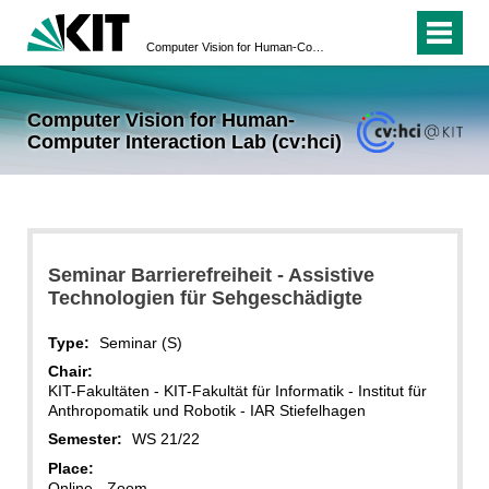
Computer Vision for Human-Computer Interaction Lab (cv:hci)
Computer Vision for Human-
Computer Interaction Lab (cv:hci)
Seminar Barrierefreiheit - Assistive
Technologien für Sehgeschädigte
Type:
Seminar (S)
Chair:
KIT-Fakultäten - KIT-Fakultät für Informatik - Institut für
Anthropomatik und Robotik - IAR Stiefelhagen
Semester:
WS 21/22
Place:
Online - Zoom