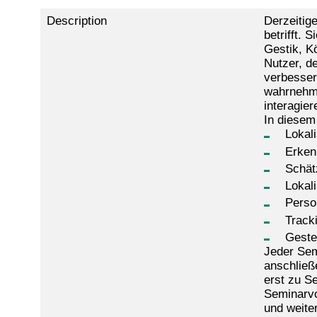
Description
Derzeitig
betrifft.
Gestik, K
Nutzer, d
verbesser
wahrnehme
interagier
In diesem
Lokal
Erken
Schät
Lokal
Person
Track
Geste
Jeder Sem
anschließ
erst zu S
Seminarvo
und weiter