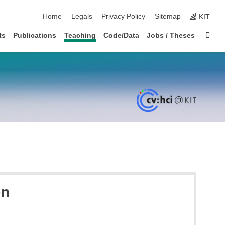
skip navigation
Home
Legals
Privacy Policy
Sitemap
KIT
Sta
ts
Publications
Teaching
Code/Data
Jobs / Theses
on