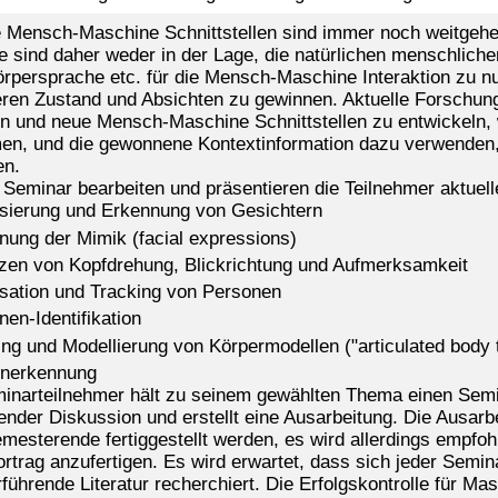
e Mensch-Maschine Schnittstellen sind immer noch weitgehe
 Sie sind daher weder in der Lage, die natürlichen menschlic
örpersprache etc. für die Mensch-Maschine Interaktion zu 
eren Zustand und Absichten zu gewinnen. Aktuelle Forschung
n und neue Mensch-Maschine Schnittstellen zu entwickeln,
n, und die gewonnene Kontextinformation dazu verwenden
en.
 Seminar bearbeiten und präsentieren die Teilnehmer aktuell
isierung und Erkennung von Gesichtern
nung der Mimik (facial expressions)
zen von Kopfdrehung, Blickrichtung und Aufmerksamkeit
isation und Tracking von Personen
en-Identifikation
ing und Modellierung von Körpermodellen ("articulated body 
nerkennung
inarteilnehmer hält zu seinem gewählten Thema einen Semin
ender Diskussion und erstellt eine Ausarbeitung. Die Ausar
emesterende fertiggestellt werden, es wird allerdings empfo
rtrag anzufertigen. Es wird erwartet, dass sich jeder Semin
führende Literatur recherchiert. Die Erfolgskontrolle für Mas