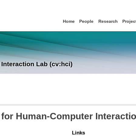
Home
People
Research
Projec
nteraction Lab (cv:hci)
 for Human-Computer Interacti
Links