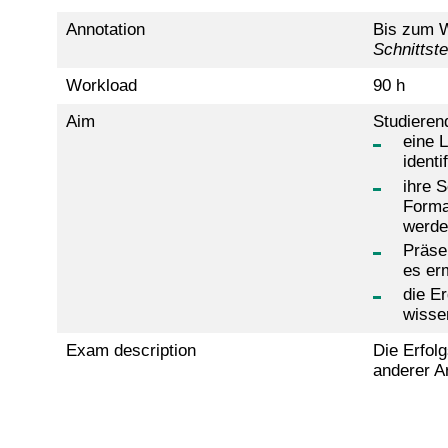
Annotation
Bis zum W
Schnittst
Workload
90 h
Aim
Studieren
eine 
identi
ihre 
Forma
werde
Präse
es er
die E
wissen
Exam description
Die Erfolg
anderer A