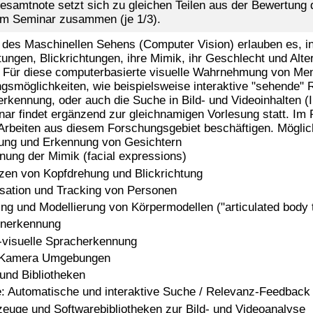
Gesamtnote setzt sich zu gleichen Teilen aus der Bewertung 
 im Seminar zusammen (je 1/3).
des Maschinellen Sehens (Computer Vision) erlauben es, in 
ungen, Blickrichtungen, ihre Mimik, ihr Geschlecht und Alte
 Für diese computerbasierte visuelle Wahrnehmung von Men
smöglichkeiten, wie beispielsweise interaktive "sehende" 
rkennung, oder auch die Suche in Bild- und Videoinhalten (I
ar findet ergänzend zur gleichnamigen Vorlesung statt. Im
 Arbeiten aus diesem Forschungsgebiet beschäftigen. Mögli
rung und Erkennung von Gesichtern
nung der Mimik (facial expressions)
zen von Kopfdrehung und Blickrichtung
isation und Tracking von Personen
ing und Modellierung von Körpermodellen ("articulated body 
nerkennung
-visuelle Spracherkennung
-Kamera Umgebungen
 und Bibliotheken
: Automatische und interaktive Suche / Relevanz-Feedback
euge und Softwarebibliotheken zur Bild- und Videoanalyse