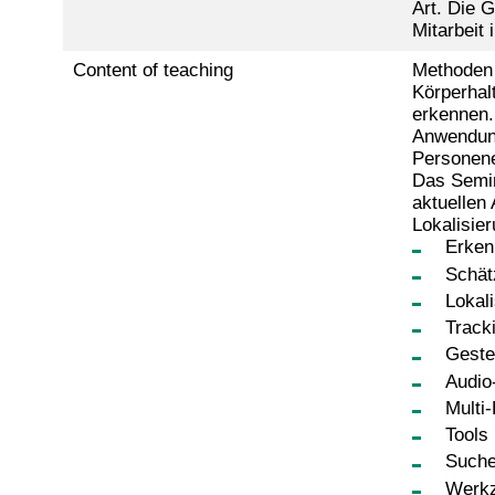
Art. Die 
Mitarbeit
Content of teaching
Methoden 
Körperhalt
erkennen.
Anwendung
Personene
Das Semin
aktuellen
Lokalisie
Erken
Schät
Lokal
Track
Geste
Audio
Multi
Tools
Suche
Werkz