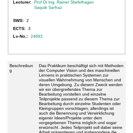
Lecturer:
Prof.Dr.Ing. Rainer Stiefelhagen
Saquib Sarfraz
SWS:
2
ECTS:
3
Lv-No.:
24893
Beschreibun
Das Praktikum beschäftigt sich mit Methoden
g
der Computer Vision und des maschinellen
Lernens in praktischen Systemen zur
visuellen Wahrnehmung von Menschen und
deren Umgebung. Zu diesem Zweck werden
wir ein übergreifendes Thema zur
Bearbeitung vorstellen und einzelne
Teilprojekte passend zu diesem Thema zur
Bearbeitung durch einzelne Studenten oder
Kleingruppen vorschlagen; allerdings ist
auch die Benennung und Verwirklichung
eigener Ideen/Projekte unter dem
vorgegebenen Thema möglich und sogar
erwünscht. Jedes Teilprojekt soll dabei seine
Arbeit präsentieren und insbesondere die