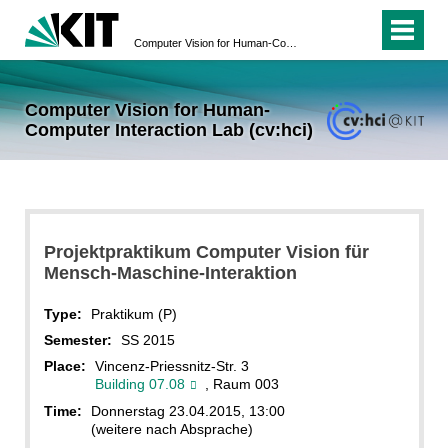
Computer Vision for Human-Computer Interaction Lab (cv:hci)
Computer Vision for Human-
Computer Interaction Lab (cv:hci)
Projektpraktikum Computer Vision für
Mensch-Maschine-Interaktion
Type:
Praktikum (P)
Semester:
SS 2015
Place:
Vincenz-Priessnitz-Str. 3
Building 07.08
, Raum 003
Time:
Donnerstag 23.04.2015, 13:00
(weitere nach Absprache)